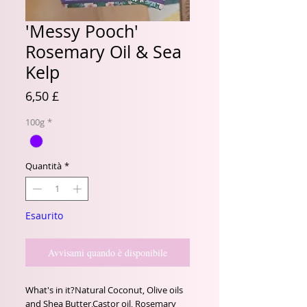
'Messy Pooch'
Rosemary Oil & Sea
Kelp
Prezzo
6,50 £
100g
*
Quantità
*
Esaurito
Avvisami quando è disponibile
What's in it?Natural Coconut, Olive oils 
and Shea Butter,Castor oil, Rosemary 